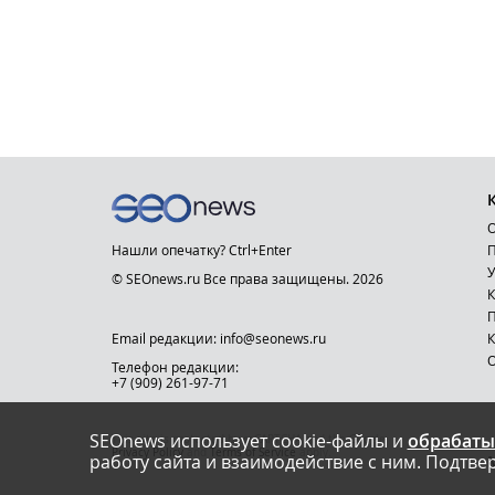
О
Нашли опечатку? Ctrl+Enter
П
У
© SEOnews.ru Все права защищены. 2026
К
Email редакции: info@seonews.ru
К
О
Телефон редакции:
+7 (909) 261-97-71
SEOnews использует cookie-файлы и
обрабаты
This site is protected by reCAPTCHA and the Google
Privacy Policy
and
Terms of Service
apply.
работу сайта и взаимодействие с ним. Подтвер