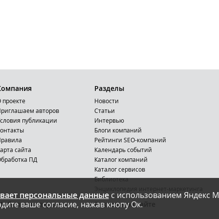
Компания
Разделы
 проекте
Новости
риглашаем авторов
Статьи
словия публикации
Интервью
онтакты
Блоги компаний
Правила
Рейтинги SEO-компаний
арта сайта
Календарь событий
бработка ПД
Каталог компаний
Каталог сервисов
Библиотека
Энциклопедия интернет-маркетинга
вает персональные данные
с использованием Яндекс М
дите ваше согласие, нажав кнопу Ок.
Мобильная версия
Реклама на сайте