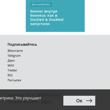
ВЕБ-АНАЛИТИКА
Бизнес внутри
бизнеса: как в
DocDeti & DocMed
запустили
телемедицину
как стартап
Подписывайтесь
ВКонтакте
Telegram
Дзен
MAX
Тwitter
RSS
Рассылка
Разработка сайта:
Renaissance Art
етрики. Это улучшает
Ок
12+
Продвижение сайта
:
Ingate