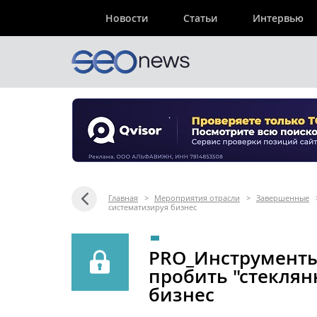
Новости
Статьи
Интервью
Главная
>
Мероприятия отрасли
>
Завершенные
систематизируя бизнес
PRO_Инструменты
пробить "стеклян
бизнес