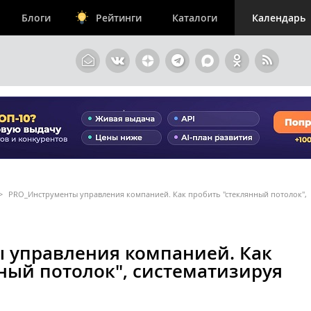
Блоги
Рейтинги
Каталоги
Календарь
>
PRO_Инструменты управления компанией. Как пробить "стеклянный потолок",
 управления компанией. Как
ный потолок", систематизируя