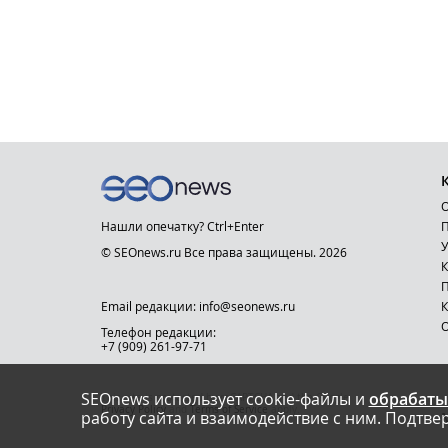
О
Нашли опечатку? Ctrl+Enter
П
У
© SEOnews.ru Все права защищены. 2026
К
Email редакции: info@seonews.ru
К
О
Телефон редакции:
+7 (909) 261-97-71
SEOnews использует cookie-файлы и
обрабаты
This site is protected by reCAPTCHA and the Google
Privacy Policy
and
Terms of Service
apply.
работу сайта и взаимодействие с ним. Подтвер