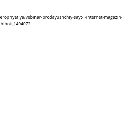
opriyatiya/vebinar-prodayushchiy-sayt-i-internet-magazin-
shibok_1494072