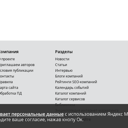
Компания
Разделы
 проекте
Новости
риглашаем авторов
Статьи
словия публикации
Интервью
онтакты
Блоги компаний
Правила
Рейтинги SEO-компаний
арта сайта
Календарь событий
бработка ПД
Каталог компаний
Каталог сервисов
Библиотека
Энциклопедия интернет-маркетинга
вает персональные данные
с использованием Яндекс М
дите ваше согласие, нажав кнопу Ок.
Мобильная версия
Реклама на сайте