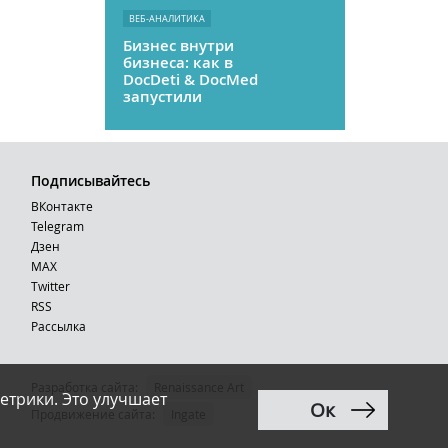
ВЕБ-АНАЛИТИКА
Бизнес внутри
бизнеса: как в
DocDeti & DocMed
запустили
телемедицину
как стартап
Подписывайтесь
ВКонтакте
Telegram
Дзен
MAX
Тwitter
RSS
Рассылка
Разработка сайта:
Renaissance Art
етрики. Это улучшает
Ок
12+
Продвижение сайта
:
Ingate