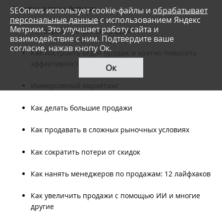
Основные темы форума:
SEOnews использует cookie-файлы и
обрабатывает
персональные данные
с использованием Яндекс
Метрики. Это улучшает работу сайта и
Конверсия в отделах продаж
взаимодействие с ним. Подтвердите ваше
согласие, нажав кнопу Ок.
Как построить отдел продаж и кратно повысить
эффективность
Ок
Иммерсивный маркетинг
Как делать большие продажи
Как продавать в сложных рыночных условиях
Как сократить потери от скидок
Как нанять менеджеров по продажам: 12 лайфхаков
Как увеличить продажи с помощью ИИ и многие
другие