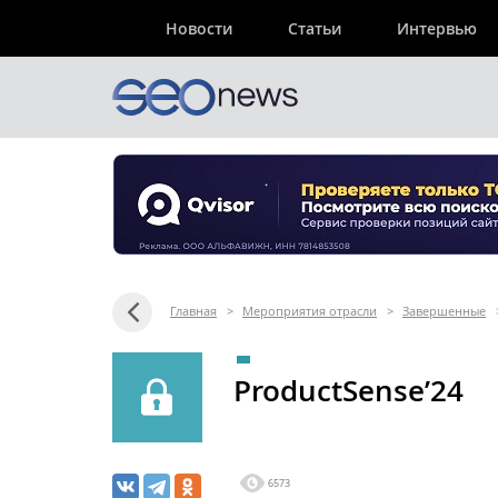
Новости
Статьи
Интервью
Главная
>
Мероприятия отрасли
>
Завершенные
ProductSense’24
6573