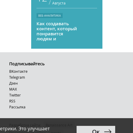
/
Августа
ВЕБ-АНАЛИТИКА
Как создавать
контент, который
понравится
людям и
нейросетям
Подписывайтесь
ВКонтакте
Telegram
Дзен
MAX
Тwitter
RSS
Рассылка
Разработка сайта:
Renaissance Art
етрики. Это улучшает
Ок