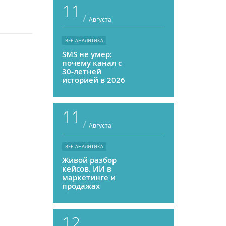
11
/
Августа
ВЕБ-АНАЛИТИКА
SMS не умер:
почему канал с
30-летней
историей в 2026
году может
приносить ROMI
выше, чем
11
мессенджеры
/
Августа
ВЕБ-АНАЛИТИКА
Живой разбор
кейсов. ИИ в
маркетинге и
продажах
12