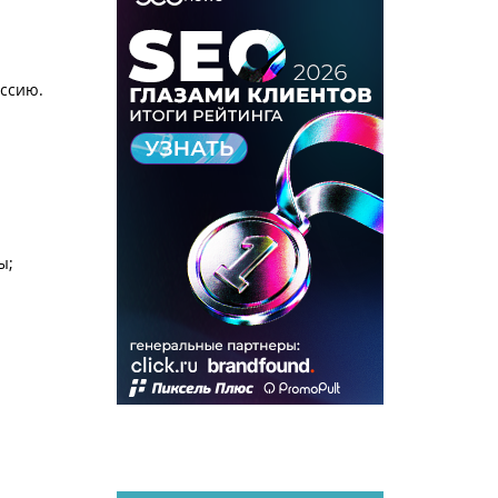
ессию.
ы;