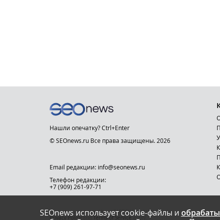
О
Нашли опечатку? Ctrl+Enter
П
У
© SEOnews.ru Все права защищены. 2026
К
Email редакции: info@seonews.ru
К
О
Телефон редакции:
+7 (909) 261-97-71
SEOnews использует cookie-файлы и
обрабаты
This site is protected by reCAPTCHA and the Google
Privacy Policy
and
Terms of Service
apply.