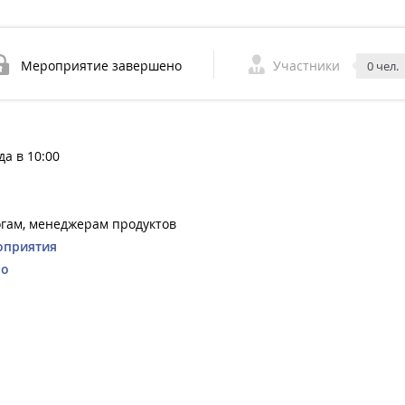
Мероприятие завершено
Участники
0 чел.
да в 10:00
огам, менеджерам продуктов
оприятия
io