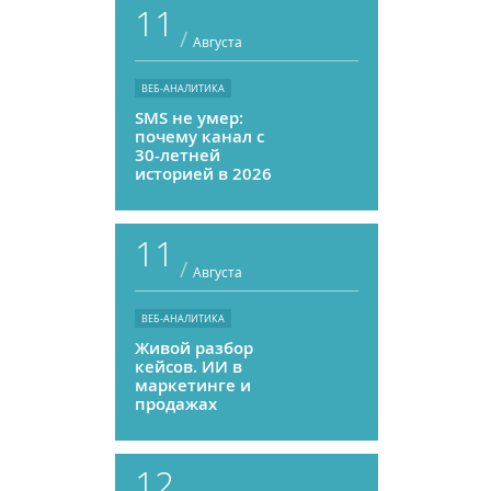
11
/
Августа
ВЕБ-АНАЛИТИКА
SMS не умер:
почему канал с
30-летней
историей в 2026
году может
приносить ROMI
выше, чем
11
мессенджеры
/
Августа
ВЕБ-АНАЛИТИКА
Живой разбор
кейсов. ИИ в
маркетинге и
продажах
12