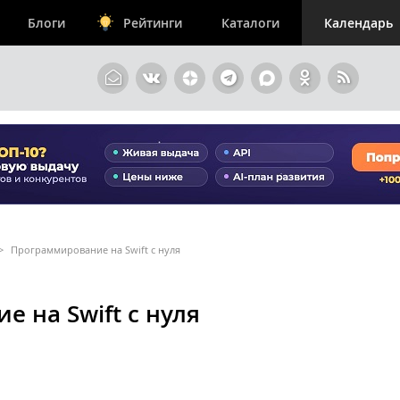
Блоги
Рейтинги
Каталоги
Календарь
>
Программирование на Swift с нуля
 на Swift с нуля