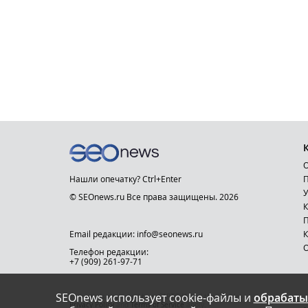
О
Нашли опечатку? Ctrl+Enter
П
У
© SEOnews.ru Все права защищены. 2026
К
Email редакции: info@seonews.ru
К
О
Телефон редакции:
+7 (909) 261-97-71
SEOnews использует cookie-файлы и
обрабаты
This site is protected by reCAPTCHA and the Google
Privacy Policy
and
Terms of Service
apply.