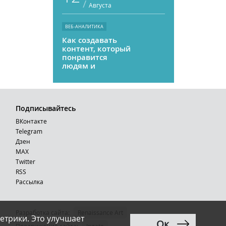
/
Августа
ВЕБ-АНАЛИТИКА
Как создавать
контент, который
понравится
людям и
нейросетям
Подписывайтесь
ВКонтакте
Telegram
Дзен
MAX
Тwitter
RSS
Рассылка
Разработка сайта:
Renaissance Art
етрики. Это улучшает
Ок