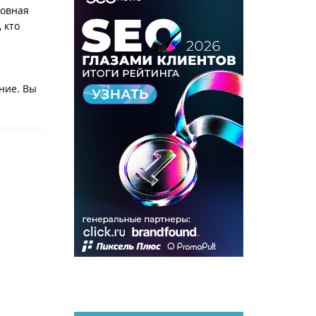
новная
 кто
ние. Вы