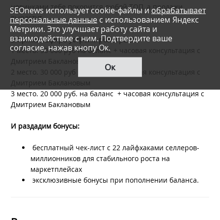
новинками тебе покорится любой ТОП, а продажи
SEOnews использует cookie-файлы и
обрабатывает
вырастут.
персональные данные
с использованием Яндекс
Метрики. Это улучшает работу сайта и
взаимодействие с ним. Подтвердите ваше
В прямом эфире устроим розыгрыш!
согласие, нажав кнопу Ок.
1 место. 50 000 руб на баланс + часовая консультация с
Дмитрием Баклановым
Ок
2 место. 30 000 руб на баланс + часовая консультация с
Дмитрием Баклановым
3 место. 20 000 руб. на баланс + часовая консультация с
Дмитрием Баклановым
И раздадим бонусы:
бесплатный чек-лист с 22 лайфхаками селлеров-
миллионников для стабильного роста на
маркетплейсах
эксклюзивные бонусы при пополнении баланса.