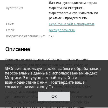
бизнеса, руководителям отдела
Аудитория:
маркетинга, интернет-
маркетологам, специалистам по
рекламе и продвижению.
Сайт:
Перейти на сайт мероприятия
Email:
press@r-broker.ru
Возрастное ограничение:
12+
Описание
Рекламные инструменты Яндекса — это широкие
возможности для продвижения бизнеса, которые
SEOnews использует cookie-файлы и
обрабатывает
охватывают все его ниши и форматы. Подробнее о них
персональные данные
с использованием Яндекс
расскажет Андрей Черкасов, специалист по рекламе R-
Метрики. Это улучшает работу сайта и
брокер, на нашем новом вебинаре. Поговорим о
взаимодействие с ним. Подтвердите ваше
согласие, нажав кнопу Ок.
контекстной и медийной рекламе, разберёмся, как
продвигать товары через смарт-баннеры и
Ок
динамические объявления. Расскажем о Рекламной
подписке, основах медийной рекламы и о том, как
привлекать клиентов с помощью ПромоСтраниц.