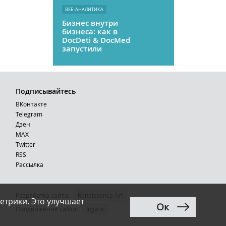
ВЕБ-АНАЛИТИКА
Бизнес внутри
бизнеса: как в
DocDeti & DocMed
запустили
телемедицину
как стартап
Подписывайтесь
ВКонтакте
Telegram
Дзен
MAX
Тwitter
RSS
Рассылка
Разработка сайта:
Renaissance Art
етрики. Это улучшает
Ок
12+
Продвижение сайта
:
Ingate