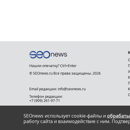
О
Нашли опечатку? Ctrl+Enter
П
У
© SEOnews.ru Все права защищены. 2026
К
Email редакции: info@seonews.ru
К
О
Телефон редакции:
+7 (909) 261-97-71
SEOnews использует cookie-файлы и
обрабаты
This site is protected by reCAPTCHA and the Google
Privacy Policy
and
Terms of Service
apply.
работу сайта и взаимодействие с ним. Подтвер