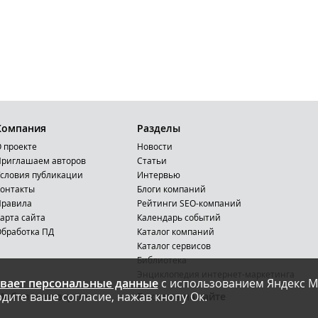
Компания
Разделы
 проекте
Новости
риглашаем авторов
Статьи
словия публикации
Интервью
онтакты
Блоги компаний
Правила
Рейтинги SEO-компаний
арта сайта
Календарь событий
бработка ПД
Каталог компаний
Каталог сервисов
Библиотека
Энциклопедия интернет-маркетинга
вает персональные данные
с использованием Яндекс М
дите ваше согласие, нажав кнопу Ок.
Мобильная версия
Реклама на сайте