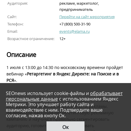
Аудитория:
рекламе, маркетолог,
предприниматель
Сайт:
Перейти на сайт мероприятия
Телефон:
+7 (800) 500-31-90
Email:
events@elama.ru
Возрастное ограничение:
12+
Описание
1 июля с 13:00 до 14:30 по московскому времени пройдет
вебинар «
Ретаргетинг в Яндекс Директе: на Поиске и в
РСЯ
».
SEOnews использует cookie-файлы и
обрабатывает
персональные данные
с использованием Яндекс
В умелых руках ретаргетинг превращается в мощный
Метрики. Это улучшает работу сайта и
инструмент повышения эффективности рекламы.
взаимодействие с ним. Подтвердите ваше
На вебинаре настроим ретаргетинговую рекламную
согласие, нажав кнопу Ок.
кампанию и научимся правильно сегментировать
аудиторию, готовить офферы, настраивать
Ок