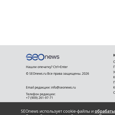
О
Нашли опечатку? Ctrl+Enter
П
У
© SEOnews.ru Все права защищены. 2026
К
Email редакции: info@seonews.ru
К
О
Телефон редакции:
+7 (909) 261-97-71
SEOnews использует cookie-файлы и
обрабаты
This site is protected by reCAPTCHA and the Google
Privacy Policy
and
Terms of Service
apply.