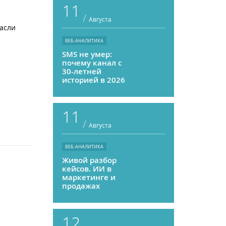
11
/
Августа
расли
ВЕБ-АНАЛИТИКА
SMS не умер:
почему канал с
30-летней
историей в 2026
году может
приносить ROMI
выше, чем
11
мессенджеры
/
Августа
ВЕБ-АНАЛИТИКА
Живой разбор
кейсов. ИИ в
маркетинге и
продажах
12