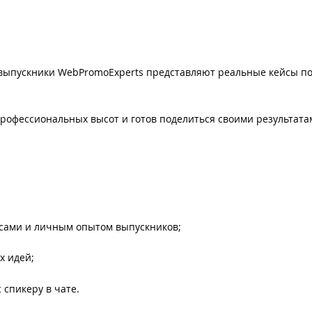
 выпускники WebPromoExperts представляют реальные кейсы п
профессиональных высот и готов поделиться своими результата
йсами и личным опытом выпускников;
х идей;
спикеру в чате.