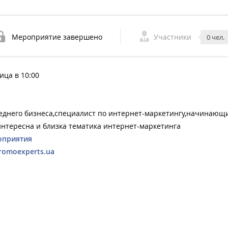
Мероприятие завершено
Участники
0 чел.
ица в 10:00
реднего бизнеса,специалист по интернет-маркетингу,начинающ
 интересна и близка тематика интернет-маркетинга
оприятия
romoexperts.ua