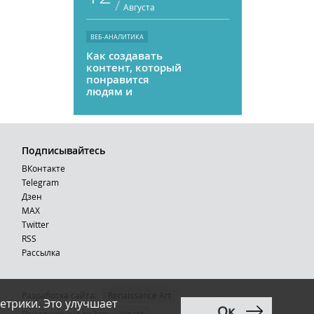
/
Августа
ВЕБ-АНАЛИТИКА
Как создавать
контент, который
понравится
людям и
нейросетям
Подписывайтесь
ВКонтакте
Telegram
Дзен
MAX
Тwitter
RSS
Рассылка
Разработка сайта:
Renaissance Art
етрики. Это улучшает
Ок