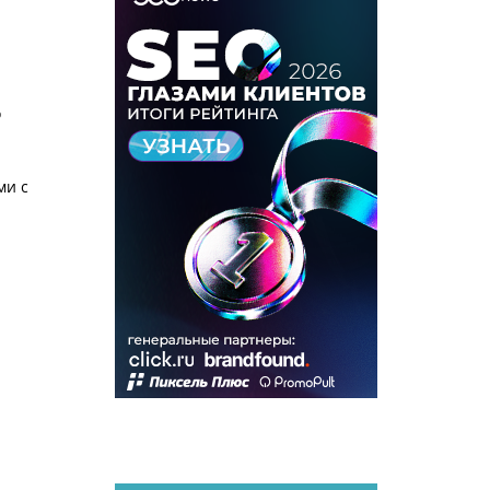
о
ми с