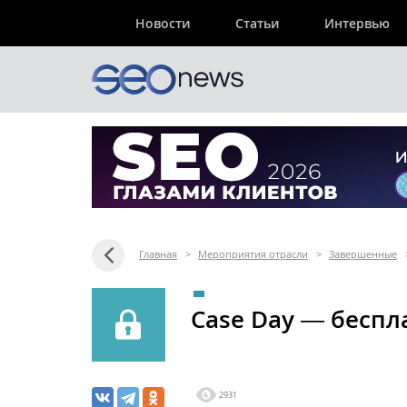
Новости
Статьи
Интервью
Главная
>
Мероприятия отрасли
>
Завершенные
Сase Day ― бесп
2931