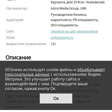
Курсанта, дом 25 В (м. Чкаловская)
Организатор:
Astra Media Group, UMI
Руководители бизнеса,
Аудитория:
маркетологи, PR-специалисты,
SEO-специалисты
Сайт:
Перейти на сайт мероприятия
Email:
pr@astramg.ru
Возрастное ограничение:
12+
Описание
Организаторы мероприятия приглашают посетить
SEOnews использует cookie-файлы и
обрабатывает
персональные данные
с использованием Яндекс
бесплатный семинар «Посадочная страница как
Метрики. Это улучшает работу сайта и
инструмент продающей рекламной кампании».
взаимодействие с ним. Подтвердите ваше
Специалисты Astra Media Group, UMI, Mailigen и STEM
согласие, нажав кнопу Ок.
расскажут о проектировании и продвижении landing
page. Участники узнают, как создать посадочную
Ок
страницу, привлечь новых клиентов и повысить
конверсию.