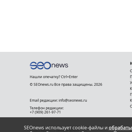
О
Нашли опечатку? Ctrl+Enter
П
У
© SEOnews.ru Все права защищены. 2026
К
Email редакции: info@seonews.ru
К
О
Телефон редакции:
+7 (909) 261-97-71
SEOnews использует cookie-файлы и
обрабаты
This site is protected by reCAPTCHA and the Google
Privacy Policy
and
Terms of Service
apply.