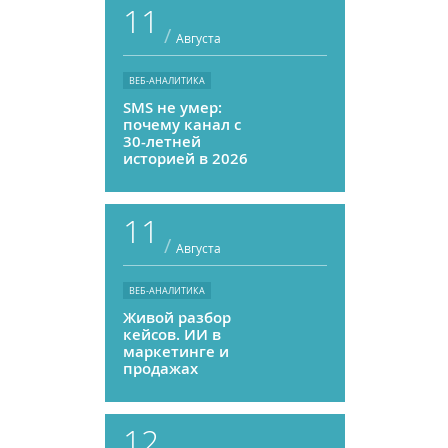
11
/
Августа
ВЕБ-АНАЛИТИКА
SMS не умер:
почему канал с
30-летней
историей в 2026
году может
приносить ROMI
выше, чем
11
мессенджеры
/
Августа
ВЕБ-АНАЛИТИКА
Живой разбор
кейсов. ИИ в
маркетинге и
продажах
12