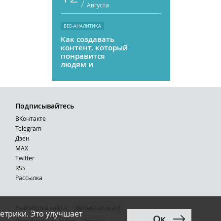
/
Августа
ВЕБ-АНАЛИТИКА
Как создавать
контент, который
понравится
людям и
нейросетям
Подписывайтесь
ВКонтакте
Telegram
Дзен
MAX
Тwitter
RSS
Рассылка
Разработка сайта:
Renaissance Art
етрики. Это улучшает
Ок