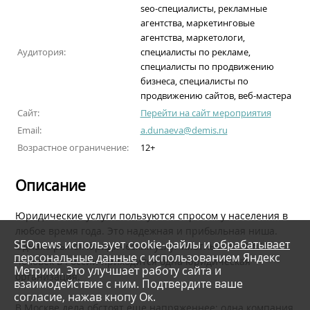
seo-специалисты, рекламные
агентства, маркетинговые
агентства, маркетологи,
Аудитория:
специалисты по рекламе,
специалисты по продвижению
бизнеса, специалисты по
продвижению сайтов, веб-мастера
Сайт:
Перейти на сайт мероприятия
Email:
a.dunaeva@demis.ru
Возрастное ограничение:
12+
Описание
Юридические услуги пользуются спросом у населения в
любое время года. Это надежная и прибыльная ниша.
SEOnews использует cookie-файлы и
обрабатывает
Однако рынок юридических услуг плотный: на 1 600
персональные данные
с использованием Яндекс
человек в России приходится одна юридическая
Метрики. Это улучшает работу сайта и
организация.
взаимодействие с ним. Подтвердите ваше
согласие, нажав кнопу Ок.
В Москве дела обстоят еще напряженнее: одна компания