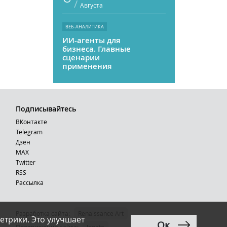
/
Августа
ВЕБ-АНАЛИТИКА
ИИ-агенты для
бизнеса. Главные
сценарии
применения
Подписывайтесь
ВКонтакте
Telegram
Дзен
MAX
Тwitter
RSS
Рассылка
Разработка сайта:
Renaissance Art
етрики. Это улучшает
Ок