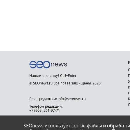
О
Нашли опечатку? Ctrl+Enter
П
У
© SEOnews.ru Все права защищены. 2026
К
Email редакции: info@seonews.ru
К
О
Телефон редакции:
+7 (909) 261-97-71
SEOnews использует cookie-файлы и
обрабаты
This site is protected by reCAPTCHA and the Google
Privacy Policy
and
Terms of Service
apply.