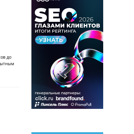
сов до
опытным