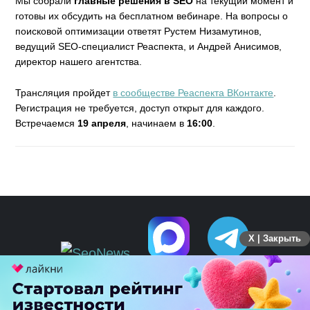
Мы собрали
главные решения в SEO
на текущий момент и
готовы их обсудить на бесплатном вебинаре. На вопросы о
поисковой оптимизации ответят Рустем Низамутинов,
ведущий SEO-специалист Реаспекта, и Андрей Анисимов,
директор нашего агентства.
Трансляция пройдет
в сообществе Реаспекта ВКонтакте
.
Регистрация не требуется, доступ открыт для каждого.
Встречаемся
19 апреля
, начинаем в
16:00
.
X | Закрыть
ПЕРЕЙТИ НА ПОЛНУЮ ВЕРСИЮ
© SEOnews.ru Все права защищены. 2026