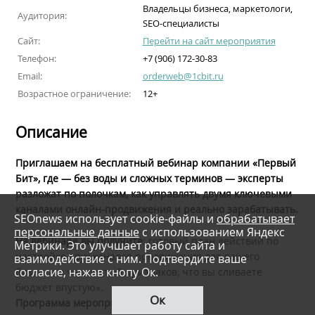
Владельцы бизнеса, маркетологи,
Аудитория:
SEO-специалисты
Сайт:
Перейти на сайт мероприятия
Телефон:
+7 (906) 172-30-83
Email:
orderweb@1cbit.ru
Возрастное ограничение:
12+
Описание
Приглашаем на бесплатный вебинар компании «Первый
Бит», где — без воды и сложных терминов — эксперты
разложат по полочкам, как управлять двумя ключевыми
каналами онлайн-продвижения и реально зарабатывать.
SEOnews использует cookie-файлы и
обрабатывает
персональные данные
с использованием Яндекс
На вебинаре вы получите
: готовый план действий по
Метрики. Это улучшает работу сайта и
настройке двух каналов продвижения для вашего
взаимодействие с ним. Подтвердите ваше
согласие, нажав кнопу Ок.
бизнеса и чек-лист «5 признаков, что вы сливаете
бюджет впустую».
Ок
Программа мероприятия: