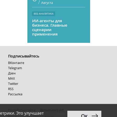
/
Августа
ВЕБ-АНАЛИТИКА
ИИ-агенты для
бизнеса. Главные
сценарии
применения
Подписывайтесь
ВКонтакте
Telegram
Дзен
MAX
Тwitter
RSS
Рассылка
Разработка сайта:
Renaissance Art
етрики. Это улучшает
Ок