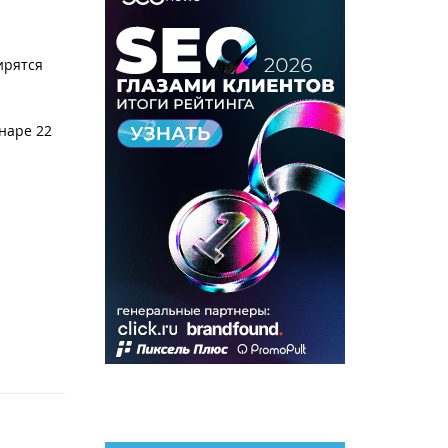
ирятся
наре 22