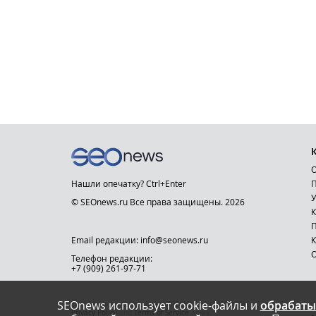
О
Нашли опечатку? Ctrl+Enter
П
У
© SEOnews.ru Все права защищены. 2026
К
Email редакции: info@seonews.ru
К
О
Телефон редакции:
+7 (909) 261-97-71
SEOnews использует cookie-файлы и
обрабаты
This site is protected by reCAPTCHA and the Google
Privacy Policy
and
Terms of Service
apply.