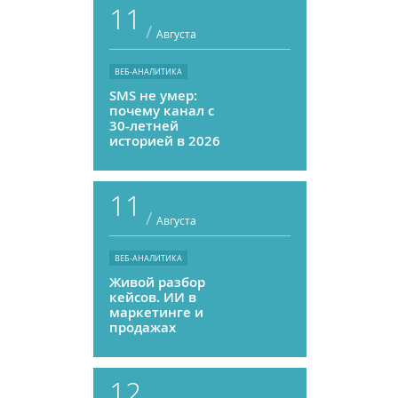
11
/
Августа
ВЕБ-АНАЛИТИКА
SMS не умер:
почему канал с
30-летней
историей в 2026
году может
приносить ROMI
выше, чем
11
мессенджеры
/
Августа
ВЕБ-АНАЛИТИКА
Живой разбор
кейсов. ИИ в
маркетинге и
продажах
12