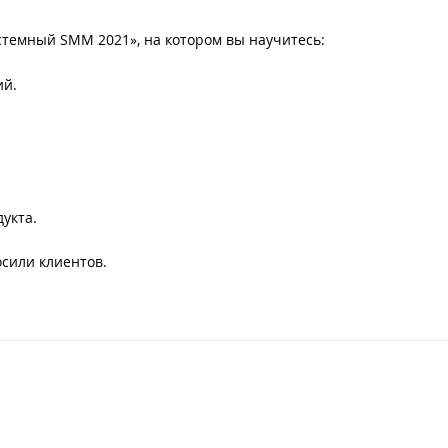
стемный SMM 2021», на котором вы научитесь:
ий.
укта.
осили клиентов.