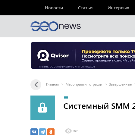
Новости
Статьи
Интервью
Главная
>
Мероприятия отрасли
>
Завершенные
Системный SMM 
2821