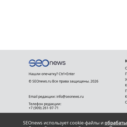
О
Нашли опечатку? Ctrl+Enter
П
У
© SEOnews.ru Все права защищены. 2026
К
Email редакции: info@seonews.ru
К
О
Телефон редакции:
+7 (909) 261-97-71
SEOnews использует cookie-файлы и
обрабаты
This site is protected by reCAPTCHA and the Google
Privacy Policy
and
Terms of Service
apply.