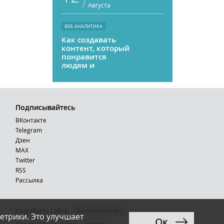
/
Августа
ВЕБ-АНАЛИТИКА
Как создавать
контент, который
понравится
людям и
нейросетям
Подписывайтесь
ВКонтакте
Telegram
Дзен
MAX
Тwitter
RSS
Рассылка
Разработка сайта:
Renaissance Art
етрики. Это улучшает
Ок