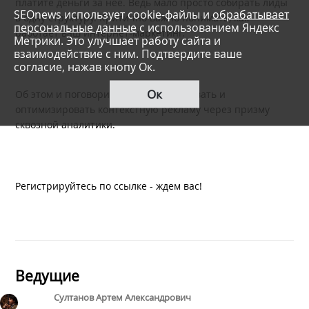
платите деньги за нее. Ведь мало просто собирать лиды
SEOnews использует cookie-файлы и
обрабатывает
в одну структуру. Критично важно понимать, как
персональные данные
с использованием Яндекс
работает ваш интернет-маркетинг.
Метрики. Это улучшает работу сайта и
взаимодействие с ним. Подтвердите ваше
согласие, нажав кнопу Ок.
Ок
Об этом и поговорим - как анализировать и
оптимизировать контекстную рекламу через призму
сквозной аналитики.
Регистрируйтесь по ссылке - ждем вас!
Ведущие
Султанов Артем Александрович