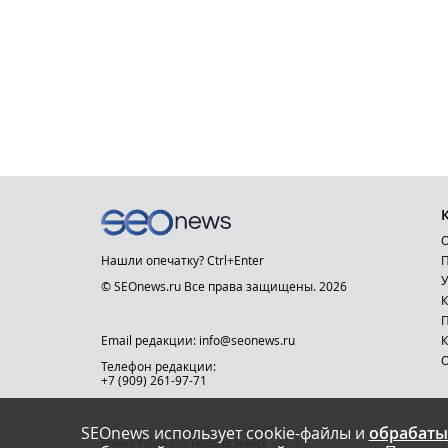
О
Нашли опечатку? Ctrl+Enter
П
У
© SEOnews.ru Все права защищены. 2026
К
Email редакции: info@seonews.ru
К
О
Телефон редакции:
+7 (909) 261-97-71
SEOnews использует cookie-файлы и
обрабаты
This site is protected by reCAPTCHA and the Google
Privacy Policy
and
Terms of Service
apply.