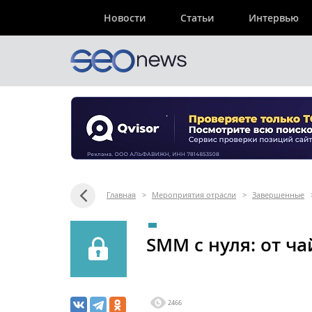
Новости
Статьи
Интервью
Главная
>
Мероприятия отрасли
>
Завершенные
SMM с нуля: от ч
2466