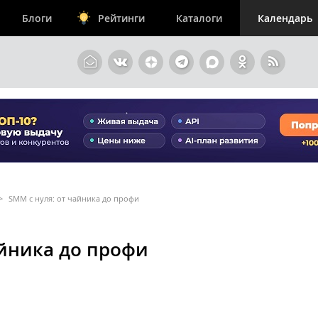
Блоги
Рейтинги
Каталоги
Календарь
>
SMM с нуля: от чайника до профи
айника до профи