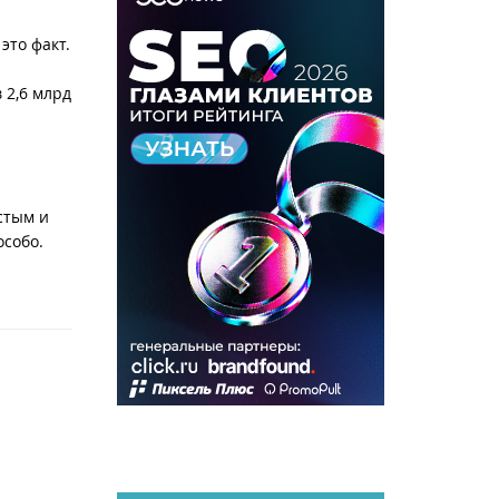
это факт.
 2,6 млрд
стым и
особо.