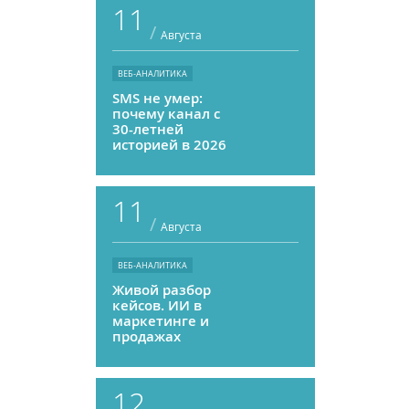
11
/
Августа
ВЕБ-АНАЛИТИКА
SMS не умер:
почему канал с
30-летней
историей в 2026
году может
приносить ROMI
выше, чем
11
мессенджеры
/
Августа
ВЕБ-АНАЛИТИКА
Живой разбор
кейсов. ИИ в
маркетинге и
продажах
12