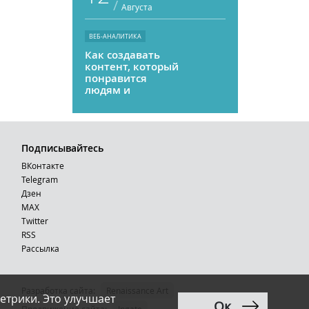
/
Августа
ВЕБ-АНАЛИТИКА
Как создавать
контент, который
понравится
людям и
нейросетям
Подписывайтесь
ВКонтакте
Telegram
Дзен
MAX
Тwitter
RSS
Рассылка
Разработка сайта:
Renaissance Art
етрики. Это улучшает
Ок