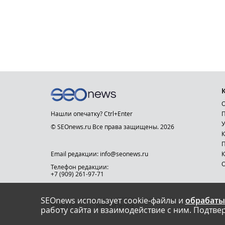
О
Нашли опечатку? Ctrl+Enter
П
У
© SEOnews.ru Все права защищены. 2026
К
Email редакции: info@seonews.ru
К
О
Телефон редакции:
+7 (909) 261-97-71
SEOnews использует cookie-файлы и
обрабаты
This site is protected by reCAPTCHA and the Google
Privacy Policy
and
Terms of Service
apply.
работу сайта и взаимодействие с ним. Подтвер