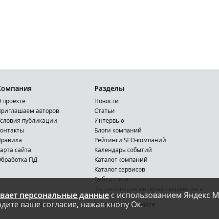
Компания
Разделы
 проекте
Новости
риглашаем авторов
Статьи
словия публикации
Интервью
онтакты
Блоги компаний
Правила
Рейтинги SEO-компаний
арта сайта
Календарь событий
бработка ПД
Каталог компаний
Каталог сервисов
Библиотека
Энциклопедия интернет-маркетинга
вает персональные данные
с использованием Яндекс М
дите ваше согласие, нажав кнопу Ок.
Мобильная версия
Реклама на сайте