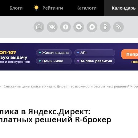
Блоги
Рейтинги
Каталоги
Календарь
>
Снижение цены клика в Яндекс.Директ: возможности бесплатных решений R-б
ика в Яндекс.Директ:
платных решений R-брокер