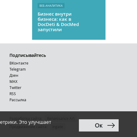
ВЕБ-АНАЛИТИКА
Бизнес внутри
бизнеса: как в
DocDeti & DocMed
запустили
телемедицину
как стартап
Подписывайтесь
ВКонтакте
Telegram
Дзен
MAX
Тwitter
RSS
Рассылка
Разработка сайта:
Renaissance Art
етрики. Это улучшает
Ок
12+
Продвижение сайта
:
Ingate