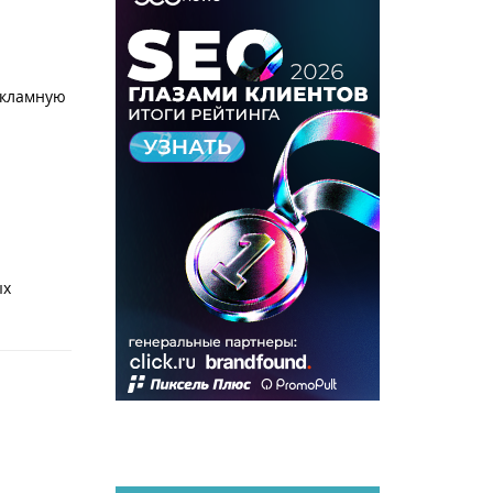
екламную
ых