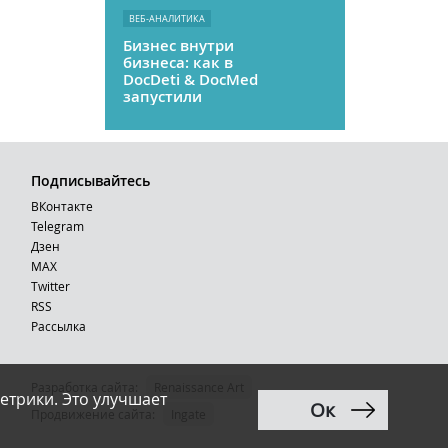
ВЕБ-АНАЛИТИКА
Бизнес внутри
бизнеса: как в
DocDeti & DocMed
запустили
телемедицину
как стартап
Подписывайтесь
ВКонтакте
Telegram
Дзен
MAX
Тwitter
RSS
Рассылка
Разработка сайта:
Renaissance Art
етрики. Это улучшает
Ок
12+
Продвижение сайта
:
Ingate