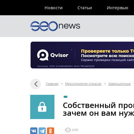
Новости
Статьи
Интервью
Главная
>
Мероприятия отрасли
>
Завершенные
Собственный про
зачем он вам нуж
2137