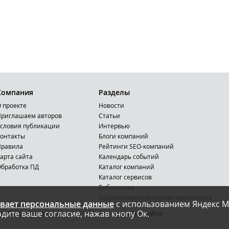
Компания
Разделы
 проекте
Новости
риглашаем авторов
Статьи
словия публикации
Интервью
онтакты
Блоги компаний
Правила
Рейтинги SEO-компаний
арта сайта
Календарь событий
бработка ПД
Каталог компаний
Каталог сервисов
Библиотека
Энциклопедия интернет-маркетинга
вает персональные данные
с использованием Яндекс М
дите ваше согласие, нажав кнопу Ок.
Мобильная версия
Реклама на сайте