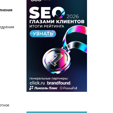
олнения
недрения
отное