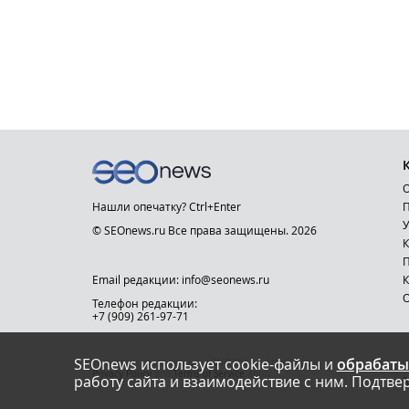
О
Нашли опечатку? Ctrl+Enter
П
У
© SEOnews.ru Все права защищены. 2026
К
Email редакции: info@seonews.ru
К
О
Телефон редакции:
+7 (909) 261-97-71
SEOnews использует cookie-файлы и
обрабаты
This site is protected by reCAPTCHA and the Google
Privacy Policy
and
Terms of Service
apply.
работу сайта и взаимодействие с ним. Подтвер