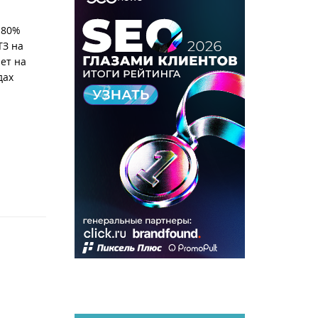
 80%
ТЗ на
ет на
дах