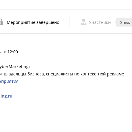
Мероприятие завершено
Участники
0 чел.
а в 12:00
berMarketing»
и, владельцы бизнеса, специалисты по контекстной рекламе
оприятия
ing.ru