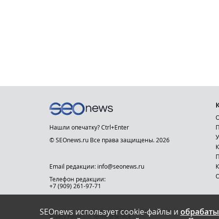
О
Нашли опечатку? Ctrl+Enter
П
У
© SEOnews.ru Все права защищены. 2026
К
Email редакции: info@seonews.ru
К
О
Телефон редакции:
+7 (909) 261-97-71
SEOnews использует cookie-файлы и
обрабаты
This site is protected by reCAPTCHA and the Google
Privacy Policy
and
Terms of Service
apply.