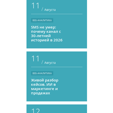
11
/
Августа
ВЕБ-АНАЛИТИКА
SMS не умер:
почему канал с
30-летней
историей в 2026
году может
приносить ROMI
выше, чем
11
мессенджеры
/
Августа
ВЕБ-АНАЛИТИКА
Живой разбор
кейсов. ИИ в
маркетинге и
продажах
12