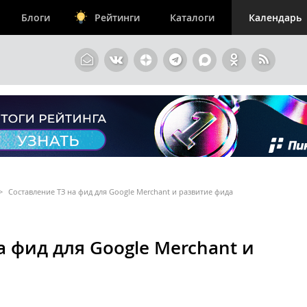
Блоги
Рейтинги
Каталоги
Календарь
>
Составление ТЗ на фид для Google Merchant и развитие фида
а фид для Google Merchant и