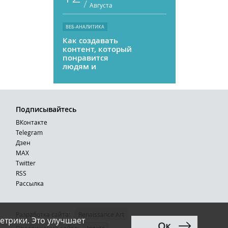
/
Августа
ВЕБ-АНАЛИТИКА
Как создавать
контент, который
понравится
людям и
нейросетям
Подписывайтесь
ВКонтакте
Telegram
Дзен
MAX
Тwitter
RSS
Рассылка
Разработка сайта:
Renaissance Art
етрики. Это улучшает
Ок