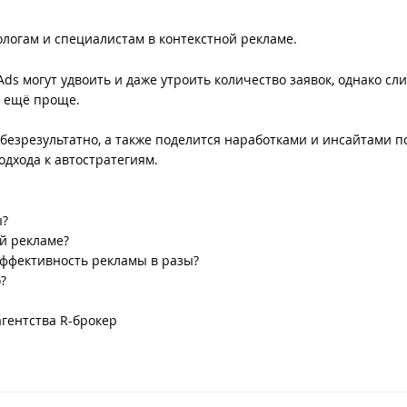
ологам и специалистам в контекстной рекламе.
ds могут удвоить и даже утроить количество заявок, однако сл
й ещё проще.
безрезультатно, а также поделится наработками и инсайтами п
дхода к автостратегиям.
ы?
ой рекламе?
 эффективность рекламы в разы?
о?
гентства R-брокер