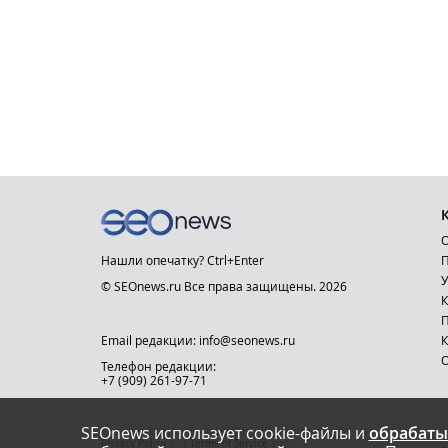
О
Нашли опечатку? Ctrl+Enter
П
У
© SEOnews.ru Все права защищены. 2026
К
Email редакции: info@seonews.ru
К
О
Телефон редакции:
+7 (909) 261-97-71
SEOnews использует cookie-файлы и
обрабаты
This site is protected by reCAPTCHA and the Google
Privacy Policy
and
Terms of Service
apply.