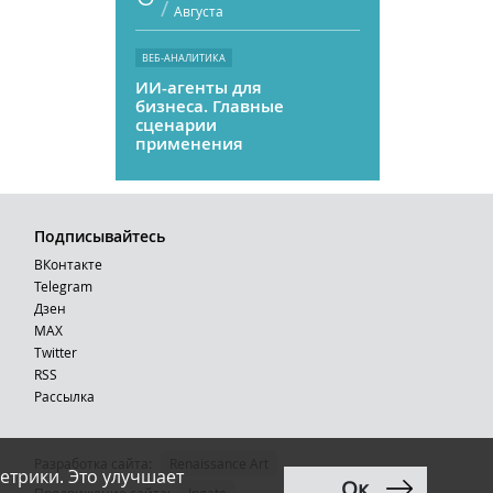
/
Августа
ВЕБ-АНАЛИТИКА
ИИ-агенты для
бизнеса. Главные
сценарии
применения
Подписывайтесь
ВКонтакте
Telegram
Дзен
MAX
Тwitter
RSS
Рассылка
Разработка сайта:
Renaissance Art
етрики. Это улучшает
Ок