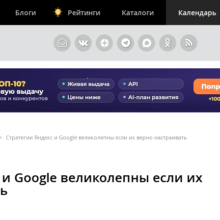
Блоги
Рейтинги
Каталоги
Календарь
>
Стратегии Яндекс и Google великолепны если их верно настраивать
 и Google великолепны если их
ть