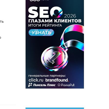
ить
о