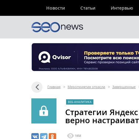
Новости
Статьи
Интервью
Главная
>
Мероприятия отрасли
>
Завершенные
ВЕБ-АНАЛИТИКА
Стратегии Яндекс
верно настраива
1858