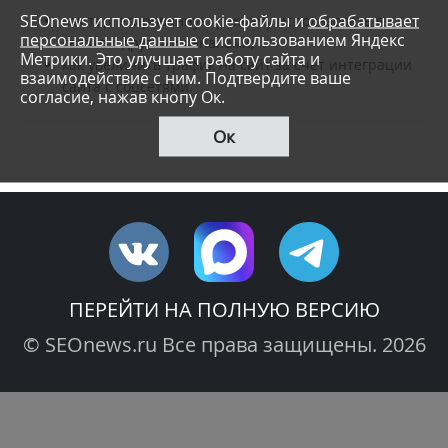
SEOnews использует cookie-файлы и
обрабатывает
как таргетированную рекламу использовать в
персональные данные
с использованием Яндекс
связке с другими каналами;
Метрики. Это улучшает работу сайта и
как увеличить трафик на сайт за счет интеграции
взаимодействие с ним. Подтвердите ваше
сайта с соцсетями.
согласие, нажав кнопу Ок.
Ок
ПЕРЕЙТИ НА ПОЛНУЮ ВЕРСИЮ
© SEOnews.ru Все права защищены. 2026