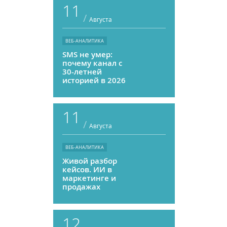
11
/
Августа
ВЕБ-АНАЛИТИКА
SMS не умер:
почему канал с
30-летней
историей в 2026
году может
приносить ROMI
выше, чем
11
мессенджеры
/
Августа
ВЕБ-АНАЛИТИКА
Живой разбор
кейсов. ИИ в
маркетинге и
продажах
12