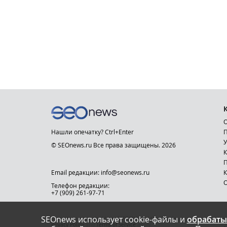
О
Нашли опечатку? Ctrl+Enter
П
У
© SEOnews.ru Все права защищены. 2026
К
Email редакции: info@seonews.ru
К
О
Телефон редакции:
+7 (909) 261-97-71
SEOnews использует cookie-файлы и
обрабаты
This site is protected by reCAPTCHA and the Google
Privacy Policy
and
Terms of Service
apply.