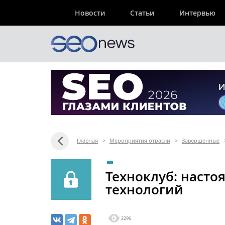
Новости
Статьи
Интервью
Главная
>
Мероприятия отрасли
>
Завершенные
Техноклуб: насто
технологий
2296