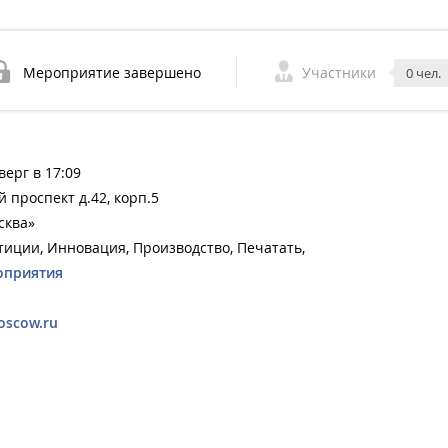
Мероприятие завершено
Участники
0 чел.
верг в 17:09
 проспект д.42, корп.5
сква»
тиции, Инновация, Производство, Печатать,
оприятия
scow.ru