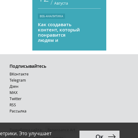
/
Августа
ВЕБ-АНАЛИТИКА
Как создавать
контент, который
понравится
людям и
нейросетям
Подписывайтесь
ВКонтакте
Telegram
Дзен
MAX
Тwitter
RSS
Рассылка
Разработка сайта:
Renaissance Art
етрики. Это улучшает
Ок