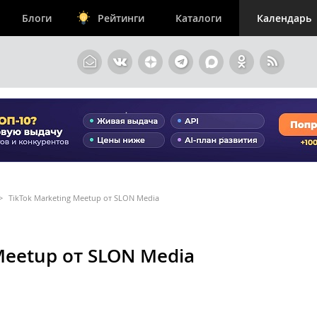
Блоги
Рейтинги
Каталоги
Календарь
>
TikTok Marketing Meetup от SLON Media
Meetup от SLON Media