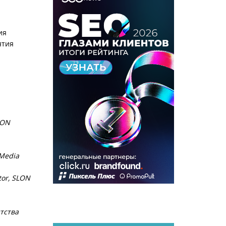
ия
ятия
LON
 Media
tor, SLON
нтства