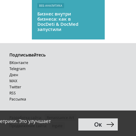
ВЕБ-АНАЛИТИКА
Бизнес внутри
бизнеса: как в
DocDeti & DocMed
запустили
телемедицину
как стартап
Подписывайтесь
ВКонтакте
Telegram
Дзен
MAX
Тwitter
RSS
Рассылка
Разработка сайта:
Renaissance Art
етрики. Это улучшает
Ок
12+
Продвижение сайта
:
Ingate