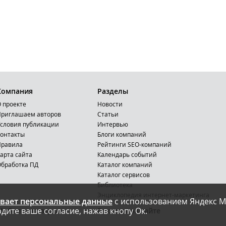
Компания
Разделы
 проекте
Новости
риглашаем авторов
Статьи
словия публикации
Интервью
онтакты
Блоги компаний
Правила
Рейтинги SEO-компаний
арта сайта
Календарь событий
бработка ПД
Каталог компаний
Каталог сервисов
Библиотека
Энциклопедия интернет-маркетинга
вает персональные данные
с использованием Яндекс М
дите ваше согласие, нажав кнопу Ок.
Мобильная версия
Реклама на сайте