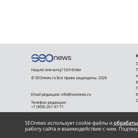
О
Нашли опечатку? Ctrl+Enter
П
У
© SEOnews.ru Все права защищены. 2026
К
Email редакции: info@seonews.ru
К
О
Телефон редакции:
+7 (909) 261-97-71
SEOnews использует cookie-файлы и
обрабаты
This site is protected by reCAPTCHA and the Google
Privacy Policy
and
Terms of Service
apply.
работу сайта и взаимодействие с ним. Подтвер