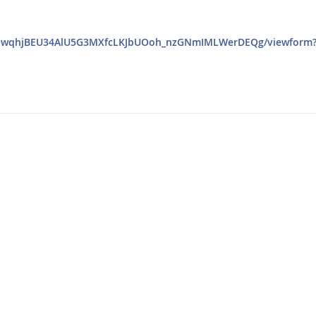
ol7QwqhjBEU34AlU5G3MXfcLKJbUOoh_nzGNmIMLWerDEQg/viewform