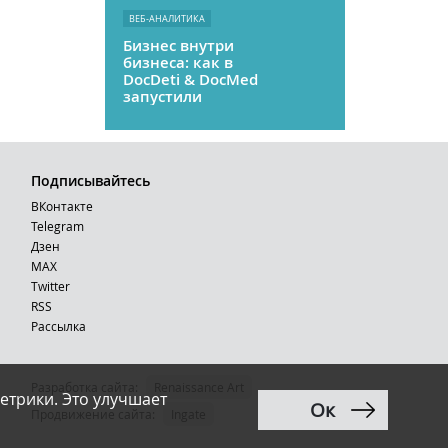
ВЕБ-АНАЛИТИКА
Бизнес внутри
бизнеса: как в
DocDeti & DocMed
запустили
телемедицину
как стартап
Подписывайтесь
ВКонтакте
Telegram
Дзен
MAX
Тwitter
RSS
Рассылка
Разработка сайта:
Renaissance Art
етрики. Это улучшает
Ок
12+
Продвижение сайта
:
Ingate