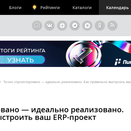
Блоги
Рейтинги
Каталоги
Календарь
>
Точно спроектировано — идеально реализовано. Как правильно выстроить ва
овано — идеально реализовано.
ыстроить ваш ERP-проект