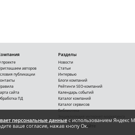
Компания
Разделы
 проекте
Новости
риглашаем авторов
Статьи
словия публикации
Интервью
онтакты
Блоги компаний
Правила
Рейтинги SEO-компаний
арта сайта
Календарь событий
бработка ПД
Каталог компаний
Каталог сервисов
Библиотека
Энциклопедия интернет-маркетинга
вает персональные данные
с использованием Яндекс М
дите ваше согласие, нажав кнопу Ок.
Мобильная версия
Реклама на сайте