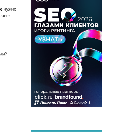
ие нужно
торые
мы?