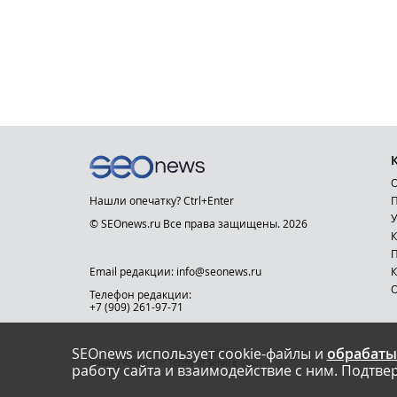
О
Нашли опечатку? Ctrl+Enter
П
У
© SEOnews.ru Все права защищены. 2026
К
Email редакции: info@seonews.ru
К
О
Телефон редакции:
+7 (909) 261-97-71
SEOnews использует cookie-файлы и
обрабаты
This site is protected by reCAPTCHA and the Google
Privacy Policy
and
Terms of Service
apply.
работу сайта и взаимодействие с ним. Подтвер