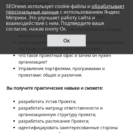
сертификация;
SEOnews использует cookie-файлы и
обрабатывает
основные определения проектного менеджмента;
персональные данные
с использованием Яндекс
основные группы процессов управления
Метрики. Это улучшает работу сайта и
взаимодействие с ним. Подтвердите ваше
проектами;
согласие, нажав кнопу Ок.
как развивается проектное управление и лучшие
практики его внедрения;
Ок
информационные системы управления проектами:
MS Project, Primavera, Asta Power Project;
что такое проектный офис и зачем он нужен
организации?
Управление портфелями, программами и
проектами: общее и различия.
Вы получите практические навыки и сможете:
разработать Устав Проекта;
разработать матрицу ответственности и
организационную структуру проекта;
разработать расписание Проекта;
идентифицировать заинтересованные стороны