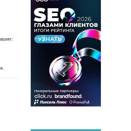
волят:
я.