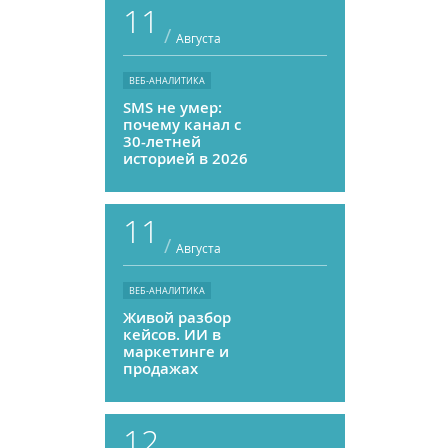
11
/
Августа
ВЕБ-АНАЛИТИКА
SMS не умер:
почему канал с
30-летней
историей в 2026
году может
приносить ROMI
выше, чем
11
мессенджеры
/
Августа
ВЕБ-АНАЛИТИКА
Живой разбор
кейсов. ИИ в
маркетинге и
продажах
12