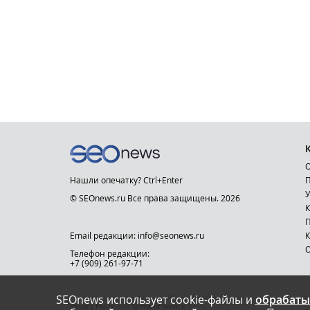
О
Нашли опечатку? Ctrl+Enter
П
У
© SEOnews.ru Все права защищены. 2026
К
Email редакции: info@seonews.ru
К
О
Телефон редакции:
+7 (909) 261-97-71
SEOnews использует cookie-файлы и
обрабаты
This site is protected by reCAPTCHA and the Google
Privacy Policy
and
Terms of Service
apply.