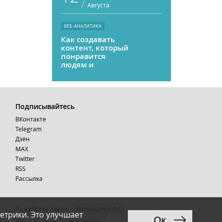
/
Августа
ВЕБ-АНАЛИТИКА
Как создавать
контент, который
понравится
людям и
нейросетям
Подписывайтесь
ВКонтакте
Telegram
Дзен
MAX
Тwitter
RSS
Рассылка
Разработка сайта:
Renaissance Art
етрики. Это улучшает
Ок