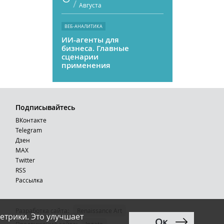
/
Августа
ВЕБ-АНАЛИТИКА
ИИ-агенты для
бизнеса. Главные
сценарии
применения
Подписывайтесь
ВКонтакте
Telegram
Дзен
MAX
Тwitter
RSS
Рассылка
Разработка сайта:
Renaissance Art
етрики. Это улучшает
Ок