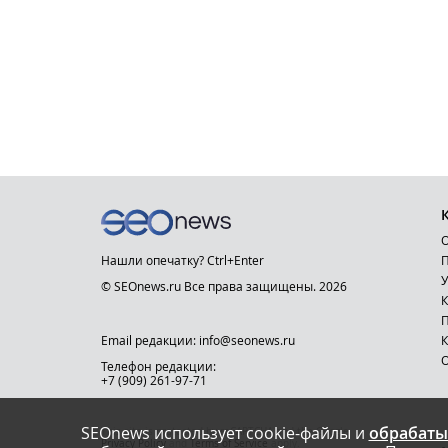
О
Нашли опечатку? Ctrl+Enter
П
У
© SEOnews.ru Все права защищены. 2026
К
Email редакции: info@seonews.ru
К
О
Телефон редакции:
+7 (909) 261-97-71
SEOnews использует cookie-файлы и
обрабаты
This site is protected by reCAPTCHA and the Google
Privacy Policy
and
Terms of Service
apply.