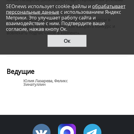
SEOnews использует cookie-файлы и
обрабатывает
во «ВКонтакте»: принципы работы»;
персональные данные
с использованием Яндекс
Метрики. Это улучшает работу сайта и
Феликс Зинатуллин (Церебро.Таргет) «Конкурсы в
взаимодействие с ним. Подтвердите ваше
сообществах во «ВКонтакте»: как выбрать конкурс и
согласие, нажав кнопу Ок.
вовлекать подписчиков в контент».
Ок
Ведущие
Юлия Лазарева, Феликс
Зинатуллин