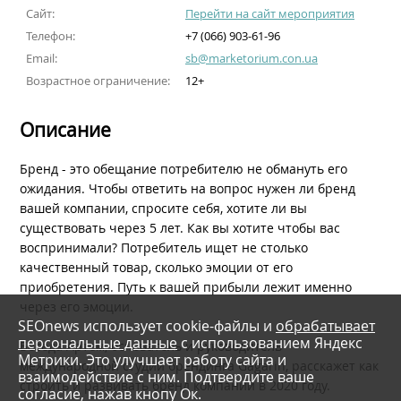
Сайт:
Перейти на сайт мероприятия
Телефон:
+7 (066) 903-61-96
Email:
sb@marketorium.con.ua
Возрастное ограничение:
12+
Описание
Бренд - это обещание потребителю не обмануть его
ожидания. Чтобы ответить на вопрос нужен ли бренд
вашей компании, спросите себя, хотите ли вы
существовать через 5 лет. Как вы хотите чтобы вас
воспринимали? Потребитель ищет не столько
качественный товар, сколько эмоции от его
приобретения. Путь к вашей прибыли лежит именно
через его эмоции.
SEOnews использует cookie-файлы и
обрабатывает
персональные данные
с использованием Яндекс
Беседа Артем, основатель и руководитель
Метрики. Это улучшает работу сайта и
международной студии брендинга Gagarin, расскажет как
взаимодействие с ним. Подтвердите ваше
строить и развивать бренд компании в 2020 году.
согласие, нажав кнопу Ок.