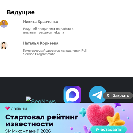
Ведущие
Никита Кравченко
Ведущий специалист по работе с
платным трафиком, eLama
Наталья Корнеева
Коммерческий директор направления Full
Service Programmatic
X | Закрыть
ПЕРЕЙТИ НА ПОЛНУЮ ВЕРСИЮ
© SEOnews.ru Все права защищены. 2026