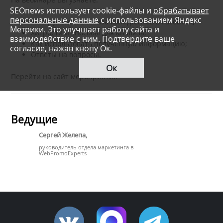
SEOnews использует cookie-файлы и
обрабатывает
персональные данные
с использованием Яндекс
Инструменты анализа конкурентов в Facebook;
Метрики. Это улучшает работу сайта и
Хитрости и способы для анализа;
взаимодействие с ним. Подтвердите ваше
Как использовать полученную информацию;
согласие, нажав кнопу Ок.
Ответы на вопросы.
Ок
Перейти на сайт мероприятия
Ведущие
Сергей Желепа,
руководитель отдела маркетинга в
WebPromoExperts