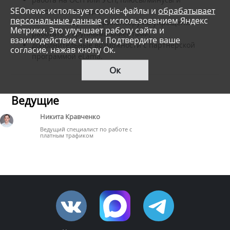
SEOnews использует cookie-файлы и
обрабатывает
налоговые выгоды;
персональные данные
с использованием Яндекс
как агентству или фрилансеру на упрощенке
Метрики. Это улучшает работу сайта и
работать с крупными клиентами;
взаимодействие с ним. Подтвердите ваше
дополнительные возможности с партнерской
согласие, нажав кнопу Ок.
программой eLama.
Ок
Ведущие
Никита Кравченко
Ведущий специалист по работе с
платным трафиком