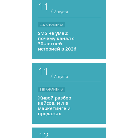
11
/
Августа
ВЕБ-АНАЛИТИКА
SMS не умер:
почему канал с
30-летней
историей в 2026
году может
приносить ROMI
выше, чем
11
мессенджеры
/
Августа
ВЕБ-АНАЛИТИКА
Живой разбор
кейсов. ИИ в
маркетинге и
продажах
12