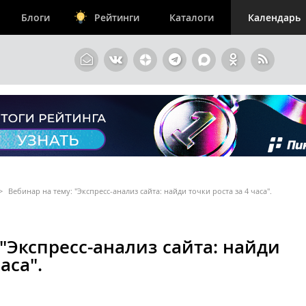
Блоги
Рейтинги
Каталоги
Календарь
>
​Вебинар на тему: "Экспресс-анализ сайта: найди точки роста за 4 часа".
 "Экспресс-анализ сайта: найди
аса".