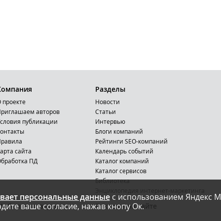
Компания
Разделы
 проекте
Новости
риглашаем авторов
Статьи
словия публикации
Интервью
онтакты
Блоги компаний
Правила
Рейтинги SEO-компаний
арта сайта
Календарь событий
бработка ПД
Каталог компаний
Каталог сервисов
Библиотека
Энциклопедия интернет-маркетинга
вает персональные данные
с использованием Яндекс М
дите ваше согласие, нажав кнопу Ок.
Мобильная версия
Реклама на сайте