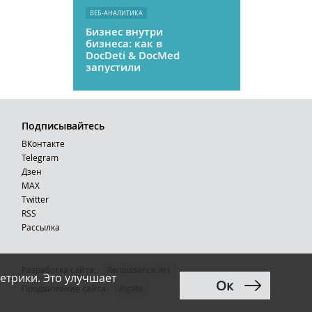
ВЕБ-АНАЛИТИКА
Бизнес внутри
бизнеса: как в
DocDeti & DocMed
запустили
телемедицину
как стартап
Подписывайтесь
ВКонтакте
Telegram
Дзен
MAX
Тwitter
RSS
Рассылка
Разработка сайта:
Renaissance Art
етрики. Это улучшает
Ок
12+
Продвижение сайта
:
Ingate