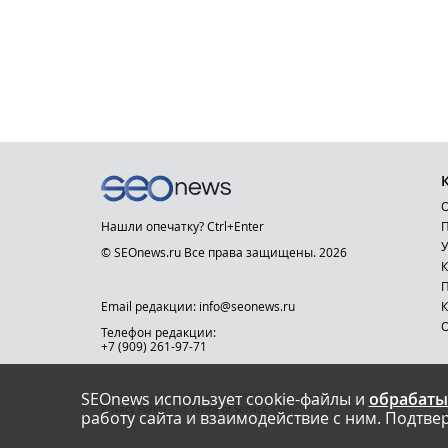
О
Нашли опечатку? Ctrl+Enter
П
У
© SEOnews.ru Все права защищены. 2026
К
Email редакции: info@seonews.ru
К
О
Телефон редакции:
+7 (909) 261-97-71
SEOnews использует cookie-файлы и
обрабаты
This site is protected by reCAPTCHA and the Google
Privacy Policy
and
Terms of Service
apply.
работу сайта и взаимодействие с ним. Подтвер