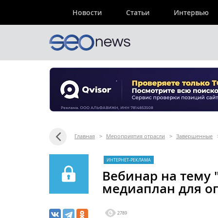
Новости
Статьи
Интервью
Главная
>
Мероприятия отрасли
>
Завершенные
ИНТЕРНЕТ-РЕКЛАМА
Вебинар на тему
медиаплан для о
2789