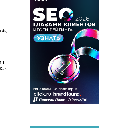
rds,
и в
 Как