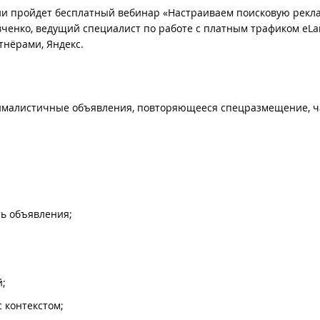
мени пройдет бесплатный вебинар «Настраиваем поисковую рекл
вченко, ведущий специалист по работе с платным трафиком eLa
тнёрами, Яндекс.
ималистичные объявления, повторяющееся спецразмещение, 
ть объявления;
й;
с контекстом;