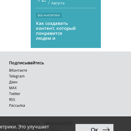
/
Августа
ВЕБ-АНАЛИТИКА
Как создавать
контент, который
понравится
людям и
нейросетям
Подписывайтесь
ВКонтакте
Telegram
Дзен
MAX
Тwitter
RSS
Рассылка
Разработка сайта:
Renaissance Art
етрики. Это улучшает
Ок