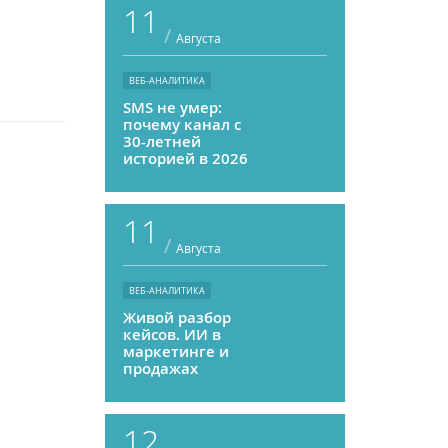
11
/
Августа
ВЕБ-АНАЛИТИКА
SMS не умер:
почему канал с
30-летней
историей в 2026
году может
приносить ROMI
выше, чем
11
мессенджеры
/
Августа
ВЕБ-АНАЛИТИКА
Живой разбор
кейсов. ИИ в
маркетинге и
продажах
12