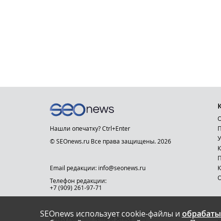
О
Нашли опечатку? Ctrl+Enter
П
У
© SEOnews.ru Все права защищены. 2026
К
Email редакции: info@seonews.ru
К
О
Телефон редакции:
+7 (909) 261-97-71
SEOnews использует cookie-файлы и
обрабаты
This site is protected by reCAPTCHA and the Google
Privacy Policy
and
Terms of Service
apply.