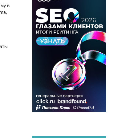
аму в
ma,
чаты