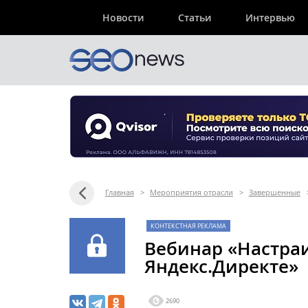
Новости
Статьи
Интервью
Главная
>
Мероприятия отрасли
>
Завершенные
КОНТЕКСТНАЯ РЕКЛАМА
Вебинар «Настра
Яндекс.Директе»
2690