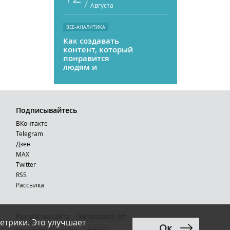
/
Августа
ВЕБ-АНАЛИТИКА
Как создавать
контент, который
понравится
людям и
нейросетям
Подписывайтесь
ВКонтакте
Telegram
Дзен
MAX
Тwitter
RSS
Рассылка
Разработка сайта:
Renaissance Art
етрики. Это улучшает
Ок