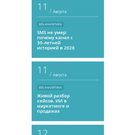
11
/
Августа
ВЕБ-АНАЛИТИКА
SMS не умер:
почему канал с
30-летней
историей в 2026
году может
приносить ROMI
выше, чем
11
мессенджеры
/
Августа
ВЕБ-АНАЛИТИКА
Живой разбор
кейсов. ИИ в
маркетинге и
продажах
12