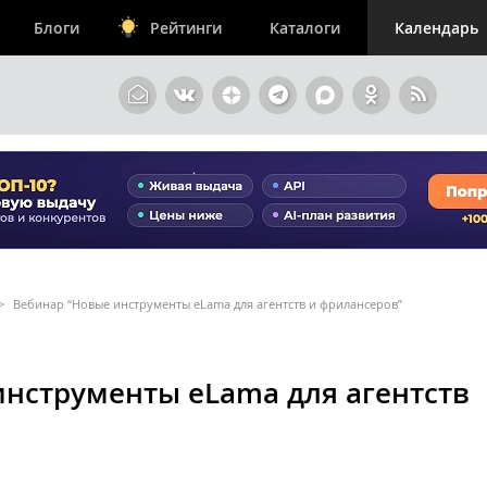
Блоги
Рейтинги
Каталоги
Календарь
>
Вебинар “Новые инструменты eLama для агентств и фрилансеров”
инструменты eLama для агентств