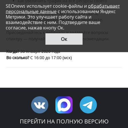
как увеличить трафик на все ресурсы своего
SEOnews использует cookie-файлы и
обрабатывает
бизнеса;
персональные данные
с использованием Яндекс
как получать клиентов из SEO без сайта;
Метрики. Это улучшает работу сайта и
алгоритм продвижения группы ВКонтакте.
взаимодействие с ним. Подтвердите ваше
согласие, нажав кнопу Ок.
Присоединяйтесь к вебинару и задавайте вопросы
Ок
спикеру — получайте практические рекомендации.
Когда?
30 января 2020 года
Во сколько?
С 16:00 до 17:00 (мск)
ПЕРЕЙТИ НА ПОЛНУЮ ВЕРСИЮ