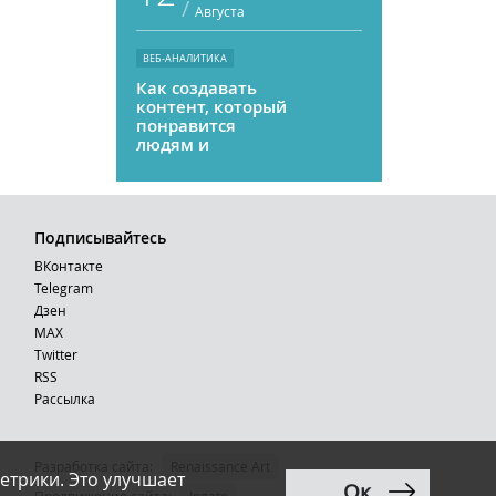
/
Августа
ВЕБ-АНАЛИТИКА
Как создавать
контент, который
понравится
людям и
нейросетям
Подписывайтесь
ВКонтакте
Telegram
Дзен
MAX
Тwitter
RSS
Рассылка
Разработка сайта:
Renaissance Art
етрики. Это улучшает
Ок