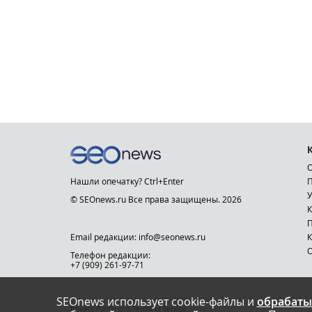
О
Нашли опечатку? Ctrl+Enter
П
У
© SEOnews.ru Все права защищены. 2026
К
Email редакции: info@seonews.ru
К
О
Телефон редакции:
+7 (909) 261-97-71
SEOnews использует cookie-файлы и
обрабаты
This site is protected by reCAPTCHA and the Google
Privacy Policy
and
Terms of Service
apply.