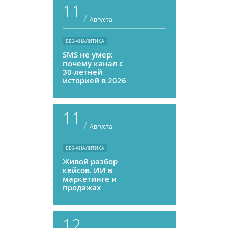
11
/
Августа
ВЕБ-АНАЛИТИКА
SMS не умер:
почему канал с
30-летней
историей в 2026
году может
приносить ROMI
выше, чем
11
мессенджеры
/
Августа
ВЕБ-АНАЛИТИКА
Живой разбор
кейсов. ИИ в
маркетинге и
продажах
12