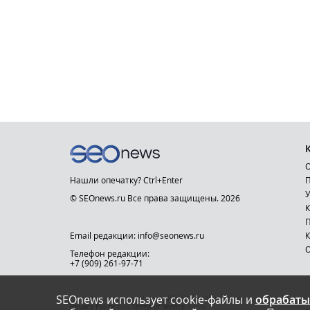
О
Нашли опечатку? Ctrl+Enter
П
У
© SEOnews.ru Все права защищены. 2026
К
Email редакции: info@seonews.ru
К
О
Телефон редакции:
+7 (909) 261-97-71
SEOnews использует cookie-файлы и
обрабаты
This site is protected by reCAPTCHA and the Google
Privacy Policy
and
Terms of Service
apply.