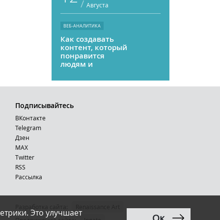
/
Августа
ВЕБ-АНАЛИТИКА
Как создавать
контент, который
понравится
людям и
нейросетям
Подписывайтесь
ВКонтакте
Telegram
Дзен
MAX
Тwitter
RSS
Рассылка
Разработка сайта:
Renaissance Art
етрики. Это улучшает
Ок