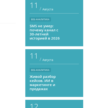
11
/
Августа
ВЕБ-АНАЛИТИКА
SMS не умер:
почему канал с
30-летней
историей в 2026
году может
приносить ROMI
выше, чем
11
мессенджеры
/
Августа
ВЕБ-АНАЛИТИКА
Живой разбор
кейсов. ИИ в
маркетинге и
продажах
12