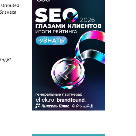
stributed
бизнеса.
анде?