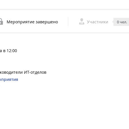
Мероприятие завершено
Участники
0 чел.
а в 12:00
уководители ИТ-отделов
оприятия