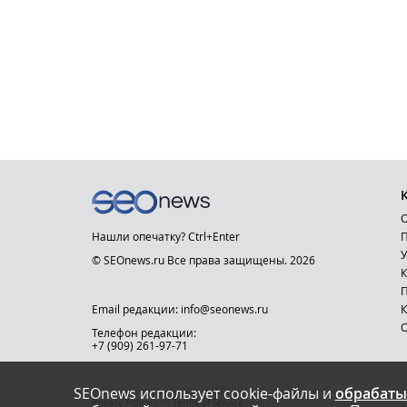
О
Нашли опечатку? Ctrl+Enter
П
У
© SEOnews.ru Все права защищены. 2026
К
Email редакции: info@seonews.ru
К
О
Телефон редакции:
+7 (909) 261-97-71
SEOnews использует cookie-файлы и
обрабаты
This site is protected by reCAPTCHA and the Google
Privacy Policy
and
Terms of Service
apply.