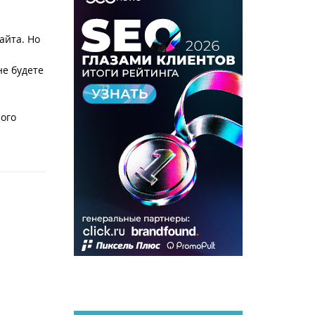
айта. Но
не будете
ого