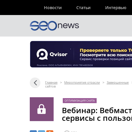
Новости
Статьи
Интервью
Главная
>
Мероприятия отрасли
>
Завершенные
сайтов
ОПТИМИЗАЦИЯ САЙТА
Вебинар: Вебмаст
сервисы с польз