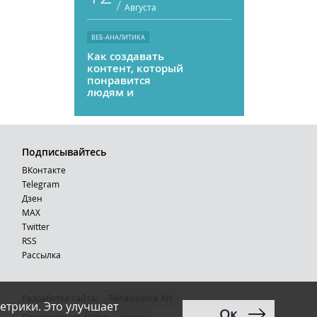
/
Августа
ВЕБ-АНАЛИТИКА
Как создавать
контент, который
понравится
людям и
нейросетям
Подписывайтесь
ВКонтакте
Telegram
Дзен
MAX
Тwitter
RSS
Рассылка
Разработка сайта:
Renaissance Art
етрики. Это улучшает
Ок