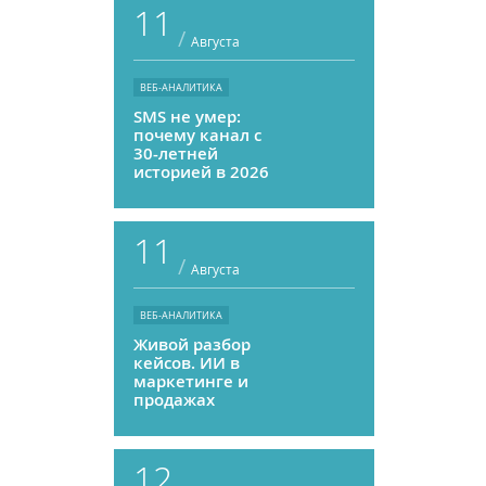
11
/
Августа
ВЕБ-АНАЛИТИКА
SMS не умер:
почему канал с
30-летней
историей в 2026
году может
приносить ROMI
выше, чем
11
мессенджеры
/
Августа
ВЕБ-АНАЛИТИКА
Живой разбор
кейсов. ИИ в
маркетинге и
продажах
12