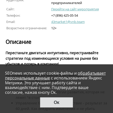
Аудитория:
предпринимателей
Сайт:
Перейти на сайт мероприятия
Телефон:
+7 (896) 425-05-54
Email:
43market1@vnb.team
Возрастное ограничение:
12+
Описание
Перестаньте двигаться интуитивно, перестраивайте
стратегии под изменяющиеся условия на рынке без
убытков и потерь в компании!
SEOnews использует cookie-файлы и
обрабатывает
На примере реальных кейсов действующих
персональные данные
с использованием Яндекс
предпринимателей разберем:
Метрики. Это улучшает работу сайта и
взаимодействие с ним. Подтвердите ваше
согласие, нажав кнопу Ок.
Создание мощной стратегии развития, которая не
ляжет "в стол"
Ок
Управление будущим. План-действие - результат за
60 дней. Как внедрить изменения и не убить