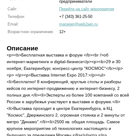
предприниматели
Сайт:
Перейти на сайт мероприятия
Телефон:
+7 (343) 361-25-50
Email:
manager@web2win.ru
Возрастное ограничение:
12+
Описание
<p><b>Бесплатная выставка и форум </b><br />об
интернет-маркетинге и digital-бизнесе</p><p><b>29 и 30
ноября, Екатеринбург, конгресс-центр "КОСМОС"</b></p>
<p> </p><p>Выставка Internet Expo 2017:</p><ul>
<li>Бесплатно! 8 конференций, круглые столы и разборы
кейсов по интернет-продвижению и интернет-бизнесу, 2
полных дня.</li><li>Эксперты из более 100 компаний со всей
России и зарубежья участвуют в выставке и форуме.</li>
<li>Выставка проходит в центре Екатеринбурга, в КЦ
"Космос", Дзержинского 2, огромная стоянка и 2 минуты от
метро "Динамо".</li><li>2500 кв. общая площадь. Самое
крупное мероприятие об технологиях настоящего и
будущего за пределами Москвы.</li></ul><p> </p>