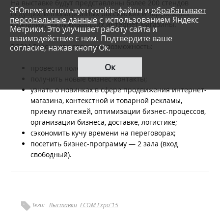
На выставке будут представлены более 200 стендов
SEOnews использует cookie-файлы и
обрабатывает
ведущих, инновационных российских и зарубежных
персональные данные
с использованием Яндекс
компаний, обслуживающих интернет-магазины.
Метрики. Это улучшает работу сайта и
взаимодействие с ним. Подтвердите ваше
ECOM Expo — это отличная возможность:
согласие, нажав кнопу Ок.
Ок
провести полезные встречи;
получить новые бизнес-контакты;
узнать о новинках в сфере продвижения интернет-
магазина, контекстной и товарной рекламы,
приему платежей, оптимизации бизнес-процессов,
организации бизнеса, доставке, логистике;
сэкономить кучу времени на переговорах;
посетить бизнес-программу — 2 зала (вход
свободный).
Теги:
Выставки
ECOM Expo'15