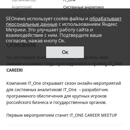
Аудитория:
Системные аналитики
Сайт:
Перейти на сайт мероприятия
SEOnews использует cookie-файлы и
обрабатывает
Email:
kholina@ac-vo.ru
персональные данные
с использованием Яндекс
Возрастное ограничение:
12+
Метрики. Это улучшает работу сайта и
взаимодействие с ним. Подтвердите ваше
согласие, нажав кнопу Ок.
Описание
Ок
Ты
системный аналитик
и хочешь прокачать свои
навыки и знания? Тогда присоединяйся к проекту IT_ONE
CAREER!
Компания IT_One открывает сезон онлайн-мероприятий
для системных аналитиков! IT_One – разработчик
программного обеспечения для крупных игроков
российского бизнеса и государственных органов.
Первым мероприятием станет IT_ONE CAREER MEETUP