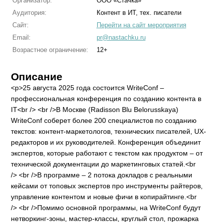
Организатор:
ООО «Стачка»
Аудитория:
Контент в ИТ, тех. писатели
Сайт:
Перейти на сайт мероприятия
Email:
pr@nastachku.ru
Возрастное ограничение:
12+
Описание
<p>25 августа 2025 года состоится WriteConf –
профессиональная конференция по созданию контента в
IT<br /> <br />В Москве (Radisson Blu Belorusskaya)
WriteConf соберет более 200 специалистов по созданию
текстов: контент-маркетологов, технических писателей, UX-
редакторов и их руководителей. Конференция объединит
экспертов, которые работают с текстом как продуктом – от
технической документации до маркетинговых статей.<br
/> <br />В программе – 2 потока докладов с реальными
кейсами от топовых экспертов про инструменты райтеров,
управление контентом и новые фичи в копирайтинге.<br
/> <br />Помимо основной программы, на WriteConf будут
нетворкинг-зоны, мастер-классы, круглый стол, прожарка