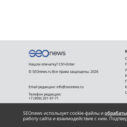
О
Нашли опечатку? Ctrl+Enter
П
У
© SEOnews.ru Все права защищены. 2026
К
Email редакции: info@seonews.ru
К
О
Телефон редакции:
+7 (909) 261-97-71
SEOnews использует cookie-файлы и
обрабаты
This site is protected by reCAPTCHA and the Google
Privacy Policy
and
Terms of Service
apply.
работу сайта и взаимодействие с ним. Подтвер