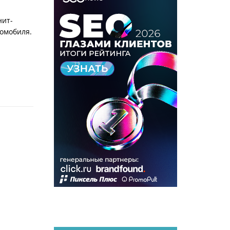
нит-
томобиля.