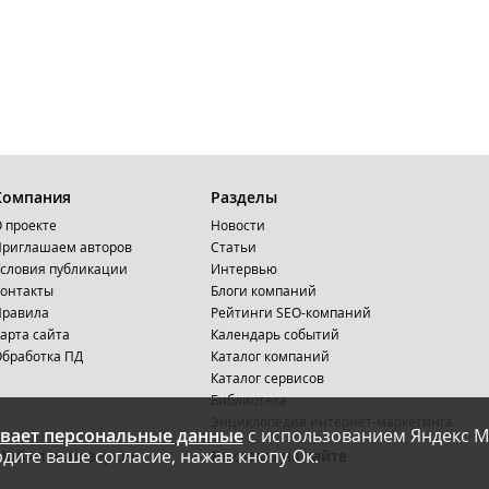
Компания
Разделы
 проекте
Новости
риглашаем авторов
Статьи
словия публикации
Интервью
онтакты
Блоги компаний
Правила
Рейтинги SEO-компаний
арта сайта
Календарь событий
бработка ПД
Каталог компаний
Каталог сервисов
Библиотека
Энциклопедия интернет-маркетинга
вает персональные данные
с использованием Яндекс М
дите ваше согласие, нажав кнопу Ок.
Мобильная версия
Реклама на сайте