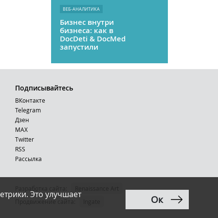
ВЕБ-АНАЛИТИКА
Бизнес внутри
бизнеса: как в
DocDeti & DocMed
запустили
телемедицину
как стартап
Подписывайтесь
ВКонтакте
Telegram
Дзен
MAX
Тwitter
RSS
Рассылка
Разработка сайта:
Renaissance Art
етрики. Это улучшает
Ок
12+
Продвижение сайта
:
Ingate